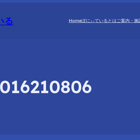
いる
Home
ぽにぃているとは
ご案内・施
3016210806