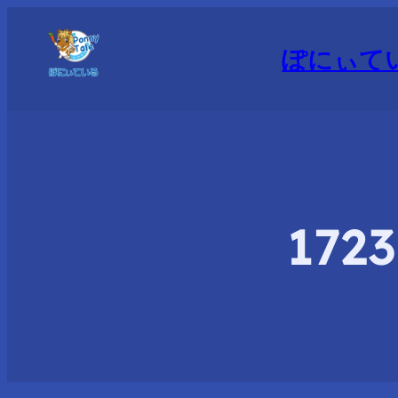
ぽにぃて
172